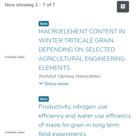
Recent Submissions
Now showing
1 - 7 of 7
Item
MACROELEMENT CONTENT IN
WINTER TRITICALE GRAIN
DEPENDING ON SELECTED
AGRICULTURAL ENGINEERING
No Thumbnail Available
ELEMENTS
(
Instytut Uprawy Nawożenia i
Gleboznawstwa – Państwowy Instytut
Show more
Badawczy w Puławach
)
Jaśkiewicz,
Bogusława
;
Jasińska, Monika
Item
Productivity, nitrogen use
efficiency and water use efficiency
of maize for grain in long term
field experiments
No Thumbnail Available