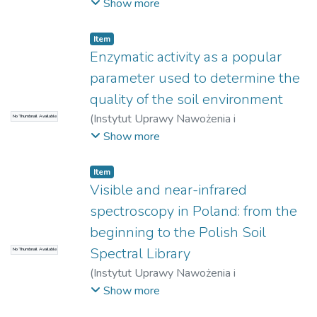
Gleboznawstwa – Państwowy Instytut
Show more
Badawczy w Puławach
)
Shahrajabian,
Mohamad Hesam
;
Sun, Wenli
;
Cheng, Qi
Item
Enzymatic activity as a popular
parameter used to determine the
quality of the soil environment
(
Instytut Uprawy Nawożenia i
No Thumbnail Available
Gleboznawstwa – Państwowy Instytut
Show more
Badawczy w Puławach
)
Furtak, Karolina
;
Gałązka, Anna
Item
Visible and near-infrared
spectroscopy in Poland: from the
beginning to the Polish Soil
Spectral Library
No Thumbnail Available
(
Instytut Uprawy Nawożenia i
Gleboznawstwa – Państwowy Instytut
Show more
Badawczy w Puławach
)
Debaene,