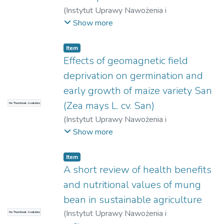
(
Instytut Uprawy Nawożenia i
Gleboznawstwa – Państwowy Instytut
Show more
Badawczy w Puławach
)
Rutkowska,
Agnieszka
Item
Effects of geomagnetic field
deprivation on germination and
early growth of maize variety San
(Zea mays L. cv. San)
No Thumbnail Available
(
Instytut Uprawy Nawożenia i
Gleboznawstwa – Państwowy Instytut
Show more
Badawczy w Puławach
)
Tombarkiewicz,
Barbara
;
Możdżeń, Katarzyna
;
Kanik,
Item
Weronika
;
Bojarski, Bartosz
;
Pawlak,
A short review of health benefits
Krzysztof
;
Lis, Marcin
and nutritional values of mung
bean in sustainable agriculture
(
Instytut Uprawy Nawożenia i
No Thumbnail Available