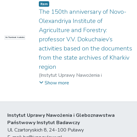
Guillaume
Item
The 150th anniversary of Novo-
Olexandriya Institute of
Agriculture and Forestry:
professor V.V. Dokuchaiev’s
No Thumbnail Available
activities based on the documents
from the state archives of Kharkiv
region
(
Instytut Uprawy Nawożenia i
Gleboznawstwa – Państwowy Instytut
Show more
Badawczy w Puławach
)
Ulianchenko, O. V.
;
Degtiariov, V. V.
;
Golikova, O. M.
Instytut Uprawy Nawożenia i Gleboznawstwa
Państwowy Instytut Badawczy
Ul. Czartoryskich 8, 24-100 Puławy