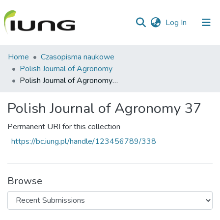
(current)
Log In
Communities
Home
Czasopisma naukowe
&
Polish Journal of Agronomy
Collections
Polish Journal of Agronomy 37
All of library
Polish Journal of Agronomy 37
Statistics
Permanent URI for this collection
https://bc.iung.pl/handle/123456789/338
Browse