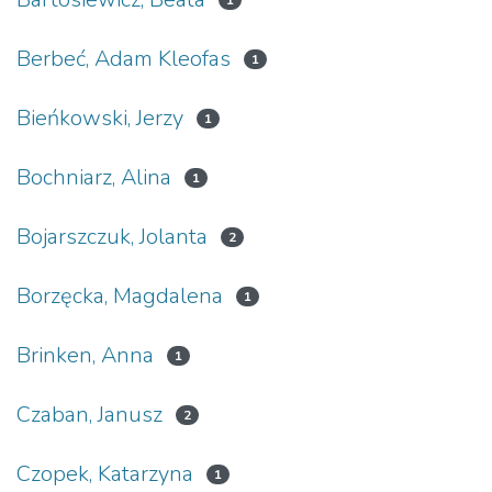
1
Berbeć, Adam Kleofas
1
Bieńkowski, Jerzy
1
Bochniarz, Alina
1
Bojarszczuk, Jolanta
2
Borzęcka, Magdalena
1
Brinken, Anna
1
Czaban, Janusz
2
Czopek, Katarzyna
1