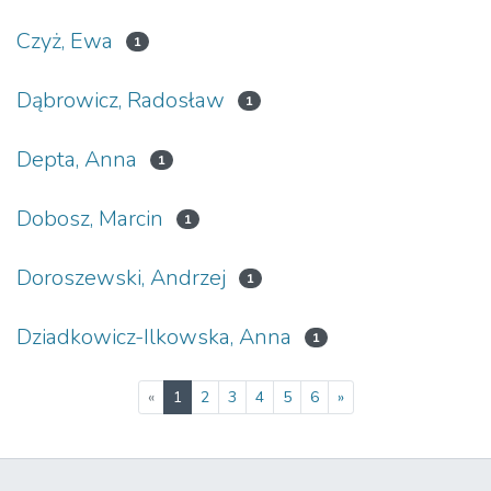
Czyż, Ewa
1
Dąbrowicz, Radosław
1
Depta, Anna
1
Dobosz, Marcin
1
Doroszewski, Andrzej
1
Dziadkowicz-Ilkowska, Anna
1
(current)
«
1
2
3
4
5
6
»