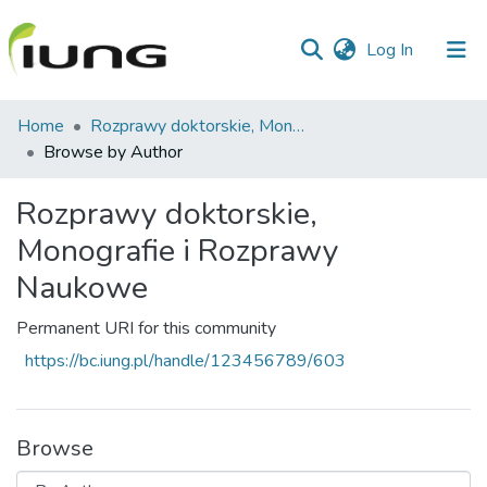
(current)
Log In
Communities
Home
Rozprawy doktorskie, Monografie i Rozprawy Naukowe
&
Browse by Author
Collections
Rozprawy doktorskie,
All of library
Monografie i Rozprawy
Naukowe
Permanent URI for this community
https://bc.iung.pl/handle/123456789/603
Browse