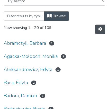
Browsing Rozprawy doktorskie, Monogra
Browse
Now showing
1 - 20 of 109
Abramczyk, Barbara
1
Agacka-Mołdoch, Monika
1
Aleksandrowicz, Edyta
1
Baca, Edyta
2
Badora, Damian
1
Bartosiewicz, Beata