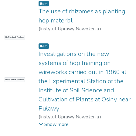
Zofia
Item
The use of rhizomes as planting
hop material
(
Instytut Uprawy Nawożenia i
Gleboznawstwa – Państwowy Instytut
No Thumbnail Available
Badawczy w Puławach
,
1962
)
Zub, Leon
Item
Investigations on the new
systems of hop training on
wireworks carried out in 1960 at
the Experimental Station of the
No Thumbnail Available
Institute of Soil Science and
Cultivation of Plants at Osiny near
Puławy
(
Instytut Uprawy Nawożenia i
Gleboznawstwa – Państwowy Instytut
Show more
Badawczy w Puławach
,
1962
)
Klaudel,