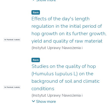
Show more
Badawczy w Puławach
,
1962
)
Klaudel,
Janusz
Item
Effects of the day's length
regulation in the initial period of
hop growth on its further growth,
yield and quality of raw materiał
No Thumbnail Available
(
Instytut Uprawy Nawożenia i
Gleboznawstwa – Państwowy Instytut
Badawczy w Puławach
,
1962
)
Zub, Leon
Item
Studies on the quality of hop
(Humulus lupulus L) on the
background of soil and climatic
conditions
No Thumbnail Available
(
Instytut Uprawy Nawożenia i
Gleboznawstwa – Państwowy Instytut
Show more
Badawczy w Puławach
,
1962
)
Myślicka,