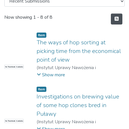
Recent Submissions
Now showing
1 - 8 of 8
Item
The ways of hop sorting at
picking time from the economical
point of view
(
Instytut Uprawy Nawożenia i
No Thumbnail Available
Gleboznawstwa – Państwowy Instytut
Show more
Badawczy w Puławach
,
1962
)
Klaudel,
Janusz
Item
Investigations on brewing value
of some hop clones bred in
Puławy
(
Instytut Uprawy Nawożenia i
No Thumbnail Available
Gleboznawstwa – Państwowy Instytut