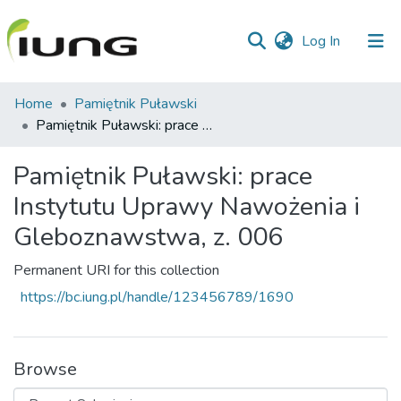
(current)
Log In
Communities
Home
Pamiętnik Puławski
&
Pamiętnik Puławski: prace Instytutu Uprawy Nawożenia i Gleboznawstwa, z. 006
Collections
Pamiętnik Puławski: prace
All of library
Instytutu Uprawy Nawożenia i
Statistics
Gleboznawstwa, z. 006
Permanent URI for this collection
https://bc.iung.pl/handle/123456789/1690
Browse