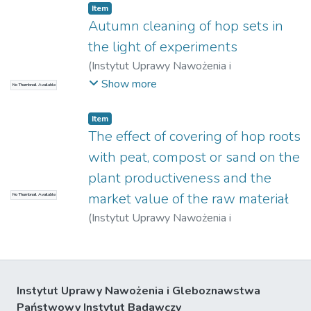
Janusz
Item
Autumn cleaning of hop sets in
the light of experiments
(
Instytut Uprawy Nawożenia i
Gleboznawstwa – Państwowy Instytut
Show more
No Thumbnail Available
Badawczy w Puławach
,
1962
)
Klaudel,
Janusz
;
Myślicka, Zofia
Item
The effect of covering of hop roots
with peat, compost or sand on the
plant productiveness and the
market value of the raw materiał
No Thumbnail Available
(
Instytut Uprawy Nawożenia i
Gleboznawstwa – Państwowy Instytut
Badawczy w Puławach
,
1962
)
Zub, Leon
Instytut Uprawy Nawożenia i Gleboznawstwa
Państwowy Instytut Badawczy