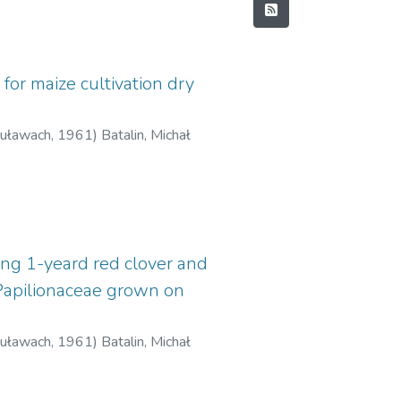
for maize cultivation dry
Puławach
,
1961
)
Batalin, Michał
ng 1-yeard red clover and
 Papilionaceae grown on
Puławach
,
1961
)
Batalin, Michał