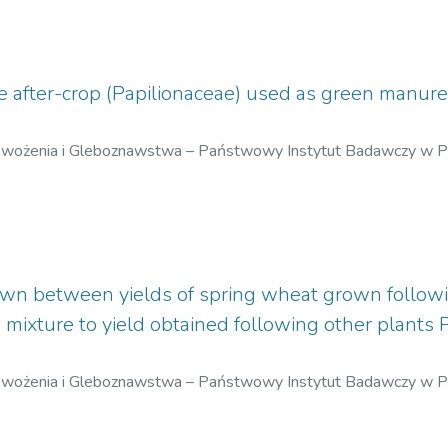
e after-crop (Papilionaceae) used as green manure 
awożenia i Gleboznawstwa – Państwowy Instytut Badawczy w 
wn between yields of spring wheat grown followi
ixture to yield obtained following other plants
awożenia i Gleboznawstwa – Państwowy Instytut Badawczy w 