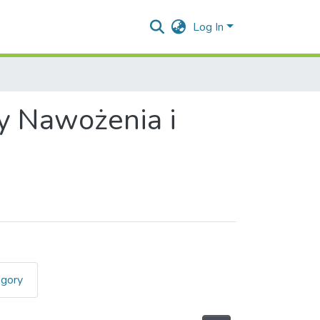
Log In
y Nawożenia i
egory