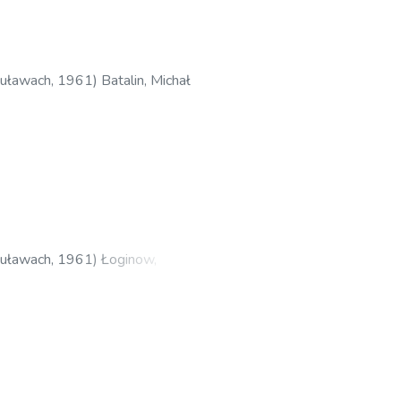
Puławach
,
1961
)
Batalin, Michał
Puławach
,
1961
)
Łoginow,