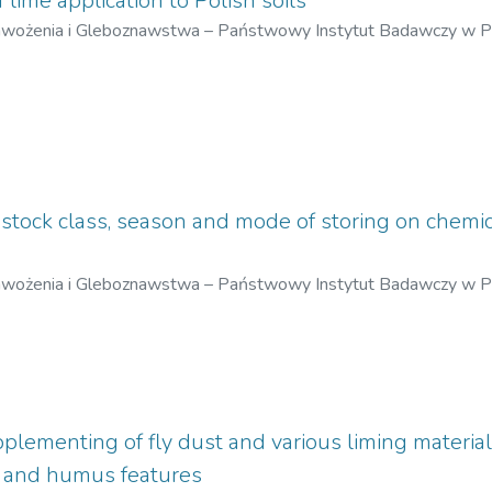
f lime application to Polish soils
awożenia i Gleboznawstwa – Państwowy Instytut Badawczy w 
vestock class, season and mode of storing on chemic
awożenia i Gleboznawstwa – Państwowy Instytut Badawczy w 
pplementing of fly dust and various liming materi
s and humus features