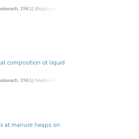
Puławach
,
1961
)
Boguszewski,
al composition ot liquid
Puławach
,
1961
)
Maćkowiak,
als at manure heaps on