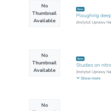
No
Item
Thumbnail
Ploughirig deep
Available
(
Instytut Uprawy N
No
Item
Thumbnail
Studies on nit
Available
(
Instytut Uprawy N
Włodzimierz
Show more
No