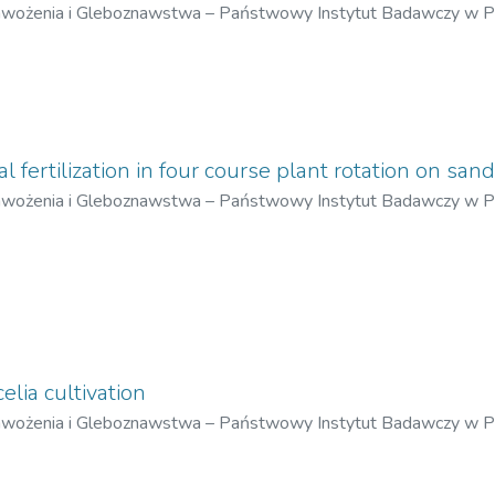
awożenia i Gleboznawstwa – Państwowy Instytut Badawczy w 
al fertilization in four course plant rotation on sand
awożenia i Gleboznawstwa – Państwowy Instytut Badawczy w 
, Czesław
;
Maćkowiak, Walenty
lia cultivation
awożenia i Gleboznawstwa – Państwowy Instytut Badawczy w 
ński, Zdzisław