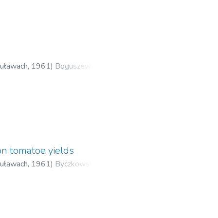
Puławach
,
1961
)
Boguszewski,
on tomatoe yields
Puławach
,
1961
)
Byczkowski,