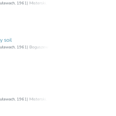
Puławach
,
1961
)
Misterski,
y soil
Puławach
,
1961
)
Boguszewski,
Puławach
,
1961
)
Misterski,