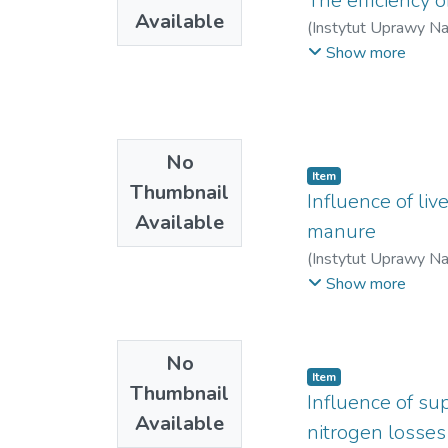
The efficiency o
Available
(
Instytut Uprawy N
Wacław
Show more
No
Item
Thumbnail
Influence of li
Available
manure
(
Instytut Uprawy N
Czesław
Show more
No
Item
Thumbnail
Influence of su
Available
nitrogen losse