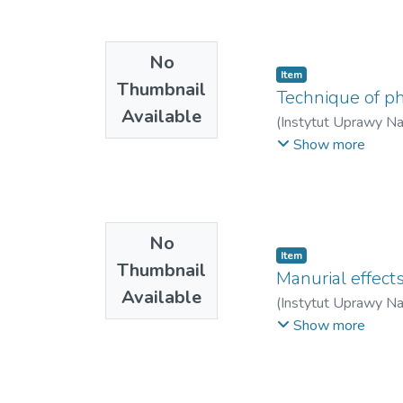
No
Item
Thumbnail
Technique of ph
Available
(
Instytut Uprawy N
Wacław
;
Wyszyńska
Show more
No
Item
Thumbnail
Manurial effect
Available
(
Instytut Uprawy N
Aleksy
;
Seidler, Mar
Show more