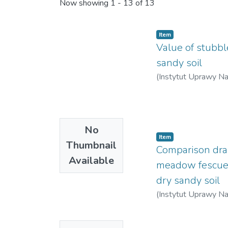
Recent Submissions
Now showing
1 - 13 of 13
Item
Value of stubbl
sandy soil
(
Instytut Uprawy N
No
Item
Thumbnail
Comparison dra
Available
meadow fescue m
dry sandy soil
(
Instytut Uprawy N