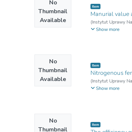
No
Item
Thumbnail
Manurial value 
Available
(
Instytut Uprawy N
Urbanowski, Stanis
Show more
No
Item
Thumbnail
Nitrogenous fert
Available
(
Instytut Uprawy N
Władysław
;
Cwojdzi
Show more
No
Item
Thumbnail