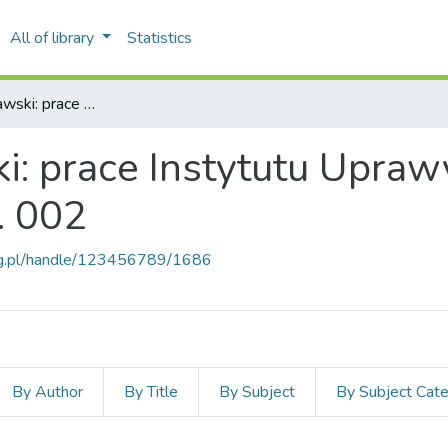
All of library
Statistics
Pamiętnik Puławski: prace Instytutu Uprawy Nawożenia i Gleboznawstwa, z. 002
i: prace Instytutu Upraw
. 002
ung.pl/handle/123456789/1686
By Author
By Title
By Subject
By Subject Cat