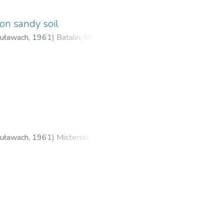
on sandy soil
Puławach
,
1961
)
Batalin, Michał
;
Puławach
,
1961
)
Misterski,