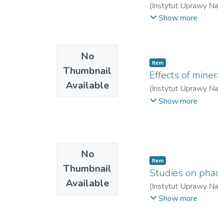
(
Instytut Uprawy N
Władysław
Show more
No
Item
Thumbnail
Effects of miner
Available
(
Instytut Uprawy N
Wacław
;
Maćkowiak
Show more
No
Item
Thumbnail
Studies on phace
Available
(
Instytut Uprawy N
Władysław
;
Klupczy
Show more