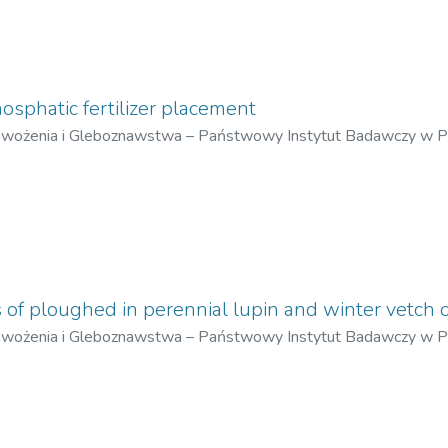
osphatic fertilizer placement
awożenia i Gleboznawstwa – Państwowy Instytut Badawczy w 
-Smierzchalska, Kryspina
s of ploughed in perennial lupin and winter vetch 
awożenia i Gleboznawstwa – Państwowy Instytut Badawczy w 
ia