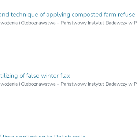
and technique of applying composted farm refuse 
awożenia i Gleboznawstwa – Państwowy Instytut Badawczy w 
ław
ilizing of false winter flax
awożenia i Gleboznawstwa – Państwowy Instytut Badawczy w 
ński, Wojciech